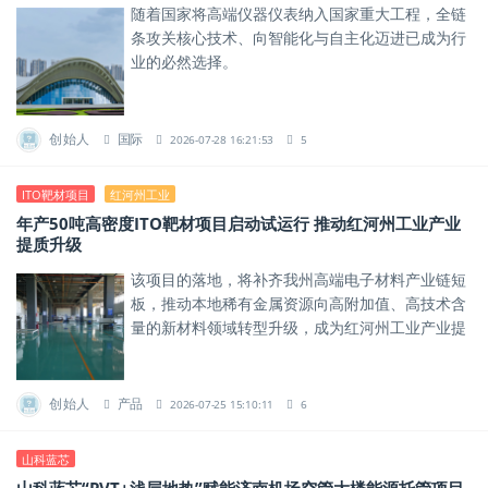
随着国家将高端仪器仪表纳入国家重大工程，全链
条攻关核心技术、向智能化与自主化迈进已成为行
业的必然选择。
创始人
国际
2026-07-28 16:21:53
5
ITO靶材项目
红河州工业
年产50吨高密度ITO靶材项目启动试运行 推动红河州工业产业
提质升级
该项目的落地，将补齐我州高端电子材料产业链短
板，推动本地稀有金属资源向高附加值、高技术含
量的新材料领域转型升级，成为红河州工业产业提
质升级的重要新增长点。
创始人
产品
2026-07-25 15:10:11
6
山科蓝芯