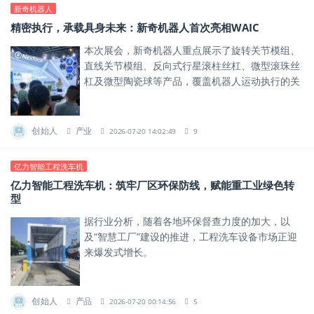
新奇机器人
精密执行，承载具身未来：新奇机器人首次亮相WAIC
本次展会，新奇机器人重点展示了旋转关节模组、
直线关节模组、反向式行星滚柱丝杠、微型滚珠丝
杠及微型陶瓷球等产品，覆盖机器人运动执行的关
键环节，展现公司在机器人运动执行领域的研发与
工程化能力。
创始人
产业
2026-07-20 14:02:49
9
亿力智能工程洗车机
亿力智能工程洗车机：筑牢厂区环保防线，赋能重工业绿色转
型
据行业分析，随着各地环保督查力度的加大，以
及“智慧工厂”建设的推进，工程洗车设备市场正迎
来爆发式增长。
创始人
产品
2026-07-20 00:14:56
5