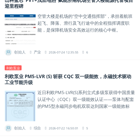
山科蓝芯“PVT+浅层地热”赋能济南机场空管大楼能源托管项目
迎里程碑
空管大楼是机场的“空中交通指挥部”，承担着航班
起飞、降落、滑行及飞行途中的全程指挥调度职
能，是保障机场安全高效运行的核心中枢。
创始人
产业
2026-07-24 12:35:55
6
利欧泵业
利欧泵业 PM5-LVR (S) 斩获 CQC 双一级能效，永磁技术驱动
工业节能升级
近日利欧PM5-LVR(S)系列立式多级泵获得中国质量
认证中心（CQC）双一级能效认证——泵体与配套
的PM5型永磁同步电机双双达到国家一级能效标
准，以硬核实力为工业系统节能提供了可落地的解
决方案。
创始人
综合
2026-07-22 16:50:01
5