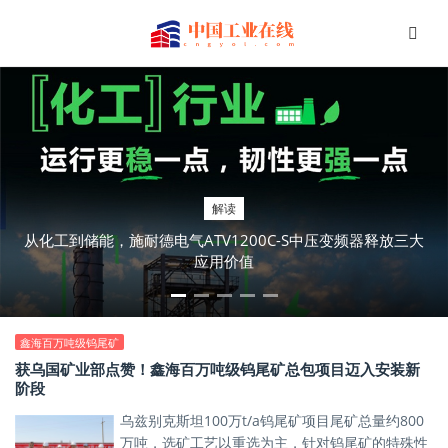
解读
从化工到储能，施耐德电气ATV1200C-S中压变频器释放三大
应用价值
鑫海百万吨级钨尾矿
获乌国矿业部点赞！鑫海百万吨级钨尾矿总包项目迈入安装新
阶段
乌兹别克斯坦100万t/a钨尾矿项目尾矿总量约800
万吨，选矿工艺以重选为主，针对钨尾矿的特殊性