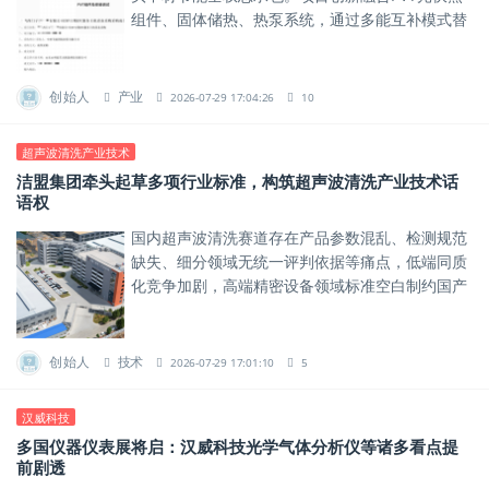
组件、固体储热、热泵系统，通过多能互补模式替
代传统化石能源，是工业厂区节能降碳的优质示范
项目。
创始人
产业
2026-07-29 17:04:26
10
超声波清洗产业技术
洁盟集团牵头起草多项行业标准，构筑超声波清洗产业技术话
语权
国内超声波清洗赛道存在产品参数混乱、检测规范
缺失、细分领域无统一评判依据等痛点，低端同质
化竞争加剧，高端精密设备领域标准空白制约国产
设备突围。
创始人
技术
2026-07-29 17:01:10
5
汉威科技
多国仪器仪表展将启：汉威科技光学气体分析仪等诸多看点提
前剧透