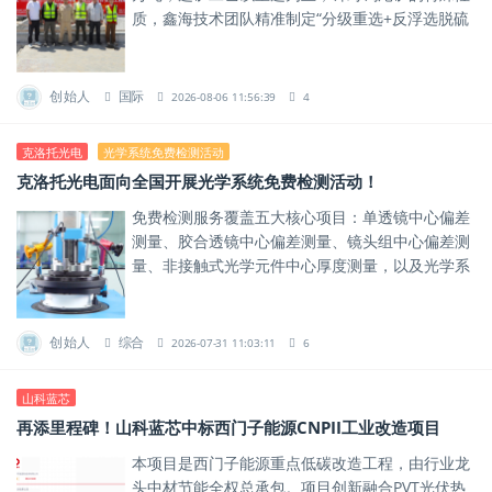
质，鑫海技术团队精准制定“分级重选+反浮选脱硫
浮选联合流程”工艺方案，在确保回收效率的同时降
低能耗。
创始人
国际
2026-08-06 11:56:39
4
克洛托光电
光学系统免费检测活动
克洛托光电面向全国开展光学系统免费检测活动！
免费检测服务覆盖五大核心项目：单透镜中心偏差
测量、胶合透镜中心偏差测量、镜头组中心偏差测
量、非接触式光学元件中心厚度测量，以及光学系
统中镜片间空气间隔测量。
创始人
综合
2026-07-31 11:03:11
6
山科蓝芯
再添里程碑！山科蓝芯中标西门子能源CNPII工业改造项目
本项目是西门子能源重点低碳改造工程，由行业龙
头中材节能全权总承包。项目创新融合PVT光伏热